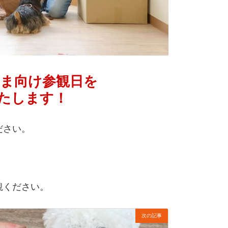
さま向け参観日を
いたします！
ださい。
観ください。
次の記事