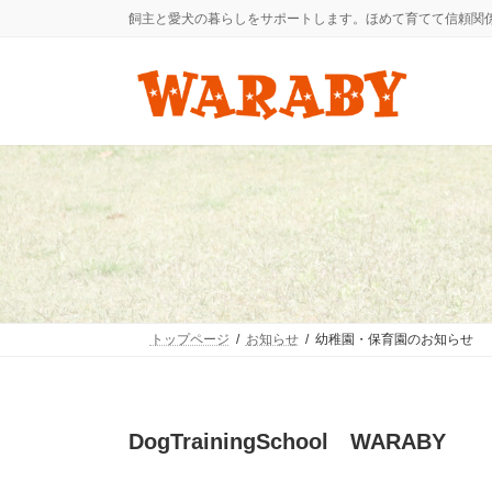
コ
ナ
飼主と愛犬の暮らしをサポートします。ほめて育てて信頼関
ン
ビ
テ
ゲ
ン
ー
ツ
シ
へ
ョ
ス
ン
キ
に
ッ
移
プ
動
トップページ
お知らせ
幼稚園・保育園のお知らせ
DogTrainingSchool WARABY