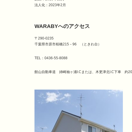
法人化：2023年2月
WARABYへのアクセス
〒290-0235
千葉県市原市栢橋215－96 （ときわ台）
TEL：0436-55-8088
館山自動車道 姉崎袖ヶ浦I.Cまたは、木更津北I.C下車 約2